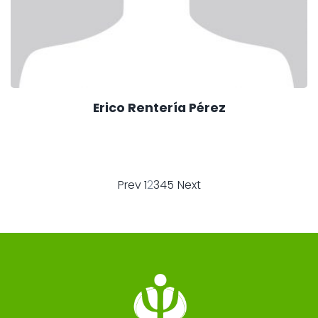
Erico Rentería Pérez
Prev
1
2
3
4
5
Next