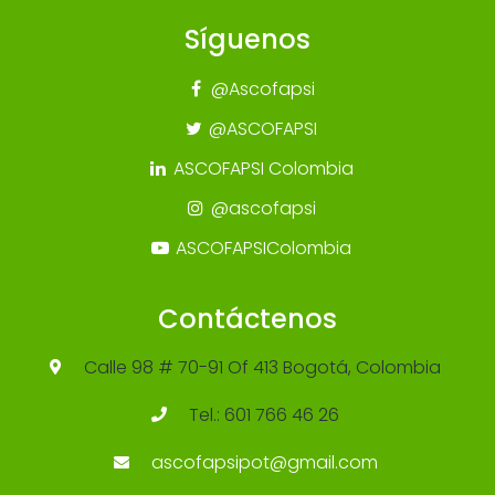
Síguenos
@Ascofapsi
@ASCOFAPSI
ASCOFAPSI Colombia
@ascofapsi
ASCOFAPSIColombia
Contáctenos
Calle 98 # 70-91 Of 413 Bogotá, Colombia
Tel.: 601 766 46 26
ascofapsipot@gmail.com