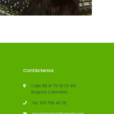
Contáctenos
Calle 98 # 70-91 Of 413
Bogotá, Colombia
Tel.: 601 766 46 26
ascofapsipot@gmail.com